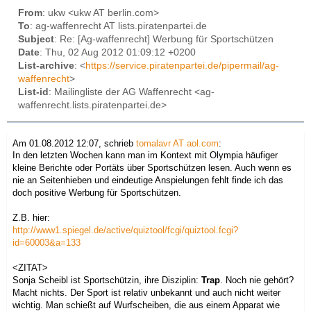
From
: ukw <ukw AT berlin.com>
To
: ag-waffenrecht AT lists.piratenpartei.de
Subject
: Re: [Ag-waffenrecht] Werbung für Sportschützen
Date
: Thu, 02 Aug 2012 01:09:12 +0200
List-archive
: <
https://service.piratenpartei.de/pipermail/ag-
waffenrecht
>
List-id
: Mailingliste der AG Waffenrecht <ag-
waffenrecht.lists.piratenpartei.de>
Am 01.08.2012 12:07, schrieb
tomalavr AT aol.com
:
In den letzten Wochen kann man im Kontext mit Olympia häufiger
kleine Berichte oder Portäts über Sportschützen lesen. Auch wenn es
nie an Seitenhieben und eindeutige Anspielungen fehlt finde ich das
doch positive Werbung für Sportschützen.
Z.B. hier:
http://www1.spiegel.de/active/quiztool/fcgi/quiztool.fcgi?
id=60003&a=133
<ZITAT>
Sonja Scheibl ist Sportschützin, ihre Disziplin:
Trap
. Noch nie gehört?
Macht nichts. Der Sport ist relativ unbekannt und auch nicht weiter
wichtig. Man schießt auf Wurfscheiben, die aus einem Apparat wie