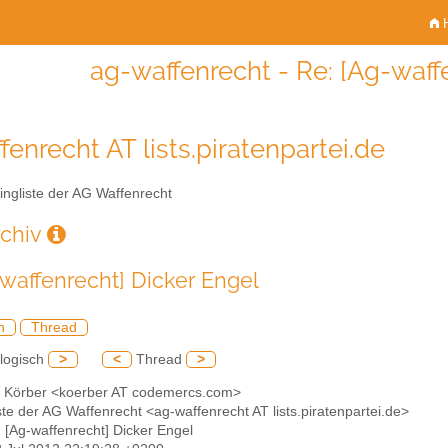
H
ag-waffenrecht - Re: [Ag-waff
fenrecht AT lists.piratenpartei.de
ingliste der AG Waffenrecht
rchiv
-waffenrecht] Dicker Engel
h
Thread
logisch
>
<
Thread
>
o Körber <koerber AT codemercs.com>
iste der AG Waffenrecht <ag-waffenrecht AT lists.piratenpartei.de>
: [Ag-waffenrecht] Dicker Engel