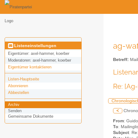
ag-waf
Listeneinstellungen
Eigentümer:
axel-hammer, koerber
Betreff:
Mail
Moderatoren:
axel-hammer, koerber
Eigentümer kontaktieren
Listena
Listen-Hauptseite
Re: [Ag
Abonnieren
Abbestellen
Chronologisc
Archiv
<
Chrono
Senden
Gemeinsame Dokumente
From
: Guid
To
: Mailingl
Subject
: Re