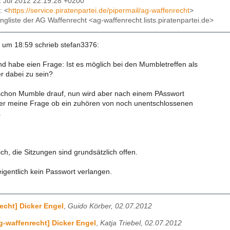
2 Jul 2012 22:19:28 +0200
: <
https://service.piratenpartei.de/pipermail/ag-waffenrecht
>
lingliste der AG Waffenrecht <ag-waffenrecht.lists.piratenpartei.de>
um 18:59 schrieb stefan3376:
nd habe eien Frage: Ist es möglich bei den Mumbletreffen als
r dabei zu sein?
schon Mumble drauf, nun wird aber nach einem PAsswort
er meine Frage ob ein zuhören von noch unentschlossenen
.
ich, die Sitzungen sind grundsätzlich offen.
igentlich kein Passwort verlangen.
echt] Dicker Engel
,
Guido Körber, 02.07.2012
g-waffenrecht] Dicker Engel
,
Katja Triebel, 02.07.2012