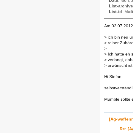
Date
: Mon, 
List-archive
List-id
: Mai
Am 02.07.2012 
>
ich bin neu u
>
reiner Zuhöre
>
>
Ich hatte eh 
>
verlangt, dah
>
erwünscht ist
Hi Stefan,
selbstverständl
Mumble sollte e
[Ag-waffenr
Re: [A