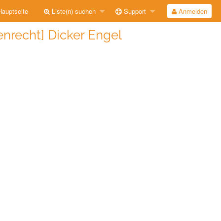
auptseite
Liste(n) suchen
Support
Anmelden
enrecht] Dicker Engel