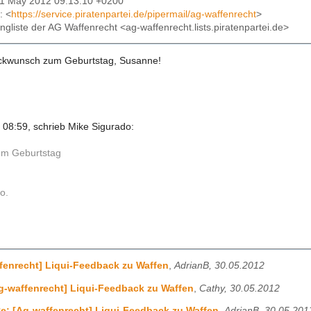
31 May 2012 09:13:10 +0200
: <
https://service.piratenpartei.de/pipermail/ag-waffenrecht
>
lingliste der AG Waffenrecht <ag-waffenrecht.lists.piratenpartei.de>
ückwunsch zum Geburtstag, Susanne!
08:59, schrieb Mike Sigurado:
um Geburtstag
o.
fenrecht] Liqui-Feedback zu Waffen
,
AdrianB, 30.05.2012
g-waffenrecht] Liqui-Feedback zu Waffen
,
Cathy, 30.05.2012
e: [Ag-waffenrecht] Liqui-Feedback zu Waffen
,
AdrianB, 30.05.201