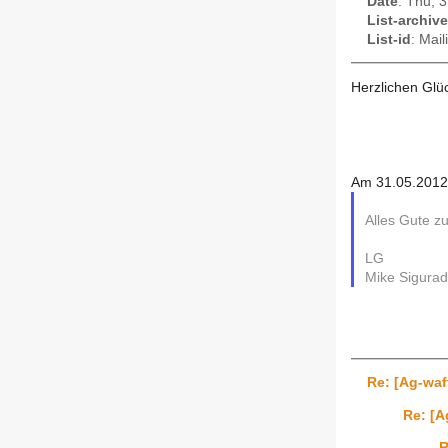
Date
: Thu, 
List-archive
List-id
: Mai
Herzlichen Gl
Am 31.05.2012 
Alles Gute z
LG
Mike Sigurad
Re: [Ag-waf
Re: [A
R