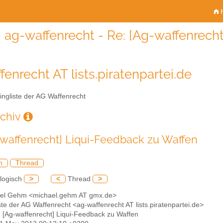
H
ag-waffenrecht - Re: [Ag-waffenrech
fenrecht AT lists.piratenpartei.de
ingliste der AG Waffenrecht
rchiv
-waffenrecht] Liqui-Feedback zu Waffen
h
Thread
logisch
>
<
Thread
>
ael Gehm <michael.gehm AT gmx.de>
iste der AG Waffenrecht <ag-waffenrecht AT lists.piratenpartei.de>
: [Ag-waffenrecht] Liqui-Feedback zu Waffen