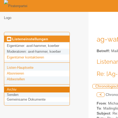
ag-waf
Listeneinstellungen
Eigentümer:
axel-hammer, koerber
Betreff:
Mail
Moderatoren:
axel-hammer, koerber
Eigentümer kontaktieren
Listena
Listen-Hauptseite
Re: [Ag
Abonnieren
Abbestellen
Chronologisc
Archiv
<
Chrono
Senden
Gemeinsame Dokumente
From
: Mich
To
: Mailingl
Subject
: Re