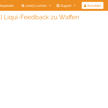
auptseite
Liste(n) suchen
Support
Anmelden
t] Liqui-Feedback zu Waffen