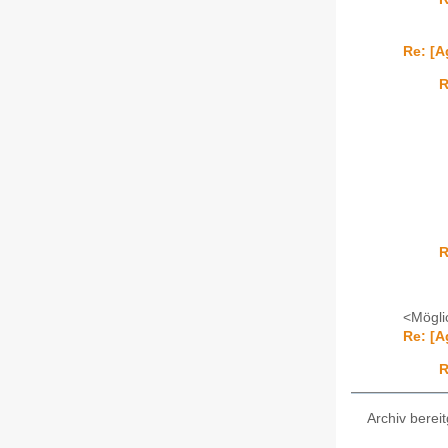
Re: [A
R
R
<Mögli
Re: [A
R
Archiv bereit