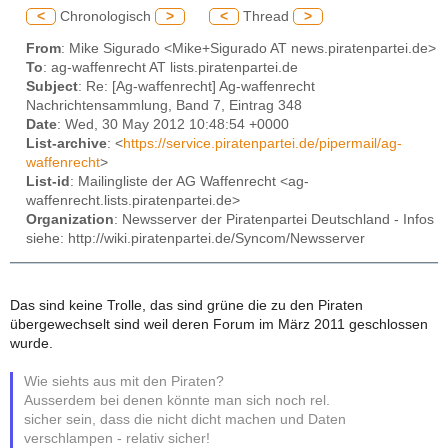
<
Chronologisch
>
<
Thread
>
From
: Mike Sigurado <Mike+Sigurado AT news.piratenpartei.de>
To
: ag-waffenrecht AT lists.piratenpartei.de
Subject
: Re: [Ag-waffenrecht] Ag-waffenrecht
Nachrichtensammlung, Band 7, Eintrag 348
Date
: Wed, 30 May 2012 10:48:54 +0000
List-archive
: <
https://service.piratenpartei.de/pipermail/ag-
waffenrecht
>
List-id
: Mailingliste der AG Waffenrecht <ag-
waffenrecht.lists.piratenpartei.de>
Organization
: Newsserver der Piratenpartei Deutschland - Infos
siehe: http://wiki.piratenpartei.de/Syncom/Newsserver
Das sind keine Trolle, das sind grüne die zu den Piraten
übergewechselt sind weil deren Forum im März 2011 geschlossen
wurde.
Wie siehts aus mit den Piraten?
Ausserdem bei denen könnte man sich noch rel.
sicher sein, dass die nicht dicht machen und Daten
verschlampen - relativ sicher!