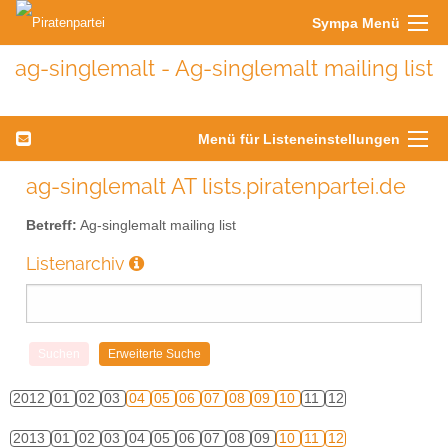
Sympa Menü
ag-singlemalt - Ag-singlemalt mailing list
Menü für Listeneinstellungen
ag-singlemalt AT lists.piratenpartei.de
Betreff:
Ag-singlemalt mailing list
Listenarchiv
2012
01
02
03
04
05
06
07
08
09
10
11
12
2013
01
02
03
04
05
06
07
08
09
10
11
12