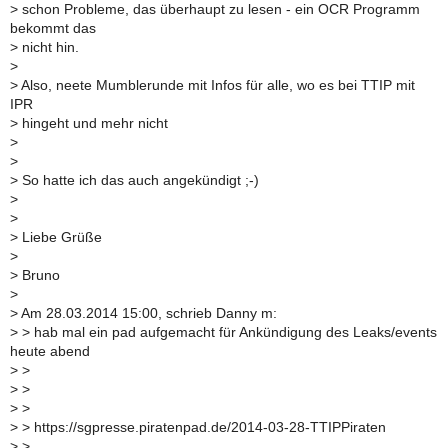
> schon Probleme, das überhaupt zu lesen - ein OCR Programm
bekommt das
> nicht hin.
>
> Also, neete Mumblerunde mit Infos für alle, wo es bei TTIP mit
IPR
> hingeht und mehr nicht
>
>
> So hatte ich das auch angekündigt ;-)
>
>
> Liebe Grüße
>
> Bruno
>
> Am 28.03.2014 15:00, schrieb Danny m:
> > hab mal ein pad aufgemacht für Ankündigung des Leaks/events
heute abend
> >
> >
> >
> > https://sgpresse.piratenpad.de/2014-03-28-TTIPPiraten
> >