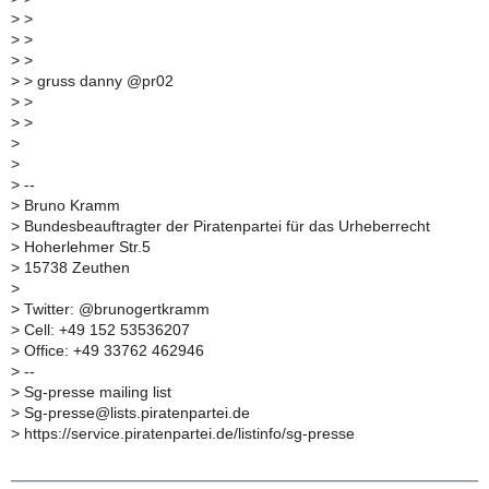
> >
> >
> >
> > gruss danny @pr02
> >
> >
>
>
> --
> Bruno Kramm
> Bundesbeauftragter der Piratenpartei für das Urheberrecht
> Hoherlehmer Str.5
> 15738 Zeuthen
>
> Twitter: @brunogertkramm
> Cell: +49 152 53536207
> Office: +49 33762 462946
> --
> Sg-presse mailing list
> Sg-presse@lists.piratenpartei.de
> https://service.piratenpartei.de/listinfo/sg-presse