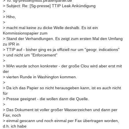
> To: sg-presse@lists.piratenpartei.de
> Subject: Re: [Sg-presse] TTIP Leak Ankündigung
>
> Hiho,
>
> macht mal keine zu dicke Welle deshalb. Es ist ein
Kommissionspapier zum
> Stand der Verhandlungen. Es zeigt zum ersten Mal den Umfang
zu IPR in
> TTIP auf - bisher ging es ja offiziell nur um "geogr. indications"
> und nicht um "Enforcement"
>
> MAn wurde schon konkreter - der große Clou wird aber erst mit
der
> vierten Runde in Washington kommen.
>
> Da ich das Papier so nicht herausgeben kann, ist es auch nicht
für
> Presse geeignet - die wollen dann die Quelle.
>
> Das Dokument ist voller großer Wasserzeichen und dann per
Fax, noch
> einmal gescann und noch einmal per Fax übertragen worden,
d.h. ich habe