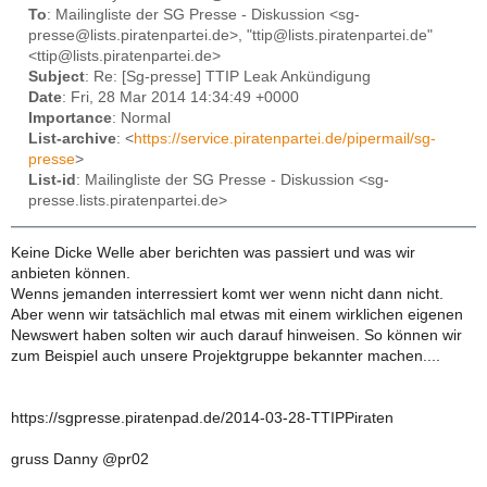
To
: Mailingliste der SG Presse - Diskussion <sg-
presse@lists.piratenpartei.de>, "ttip@lists.piratenpartei.de"
<ttip@lists.piratenpartei.de>
Subject
: Re: [Sg-presse] TTIP Leak Ankündigung
Date
: Fri, 28 Mar 2014 14:34:49 +0000
Importance
: Normal
List-archive
: <
https://service.piratenpartei.de/pipermail/sg-
presse
>
List-id
: Mailingliste der SG Presse - Diskussion <sg-
presse.lists.piratenpartei.de>
Keine Dicke Welle aber berichten was passiert und was wir
anbieten können.
Wenns jemanden interressiert komt wer wenn nicht dann nicht.
Aber wenn wir tatsächlich mal etwas mit einem wirklichen eigenen
Newswert haben solten wir auch darauf hinweisen. So können wir
zum Beispiel auch unsere Projektgruppe bekannter machen....
https://sgpresse.piratenpad.de/2014-03-28-TTIPPiraten
gruss Danny @pr02