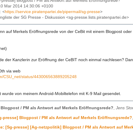
g-presse] Blogpost / PM als Antwort auf Merkels Eröffnungsrede?
10 Mar 2014 14:30:06 +0100
: <
https://service.piratenpartei.de/pipermail/sg-presse
>
lingliste der SG Presse - Diskussion <sg-presse.lists.piratenpartei.de>
n auf Merkels Eröffnungsrede von der CeBit mit einem Blogpost oder 
net)
ede der Kanzlerin zur Eröffnung der CeBIT noch einmal nachlesen? Dann
th via web
.com/CSU_net/status/443006563889205248
t wurde von meinem Android-Mobiltelefon mit K-9 Mail gesendet.
 Blogpost / PM als Antwort auf Merkels Eröffnungsrede?
,
Jens Sto
g-presse] Blogpost / PM als Antwort auf Merkels Eröffnungsrede?
e: [Sg-presse] [Ag-netzpolitik] Blogpost / PM als Antwort auf Me