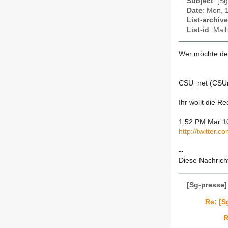
Subject
: [S
Date
: Mon, 
List-archive
List-id
: Mai
Wer möchte den
CSU_net (CSU
Ihr wollt die R
1:52 PM Mar 10
http://twitter
--
Diese Nachrich
[Sg-presse]
Re: [S
R