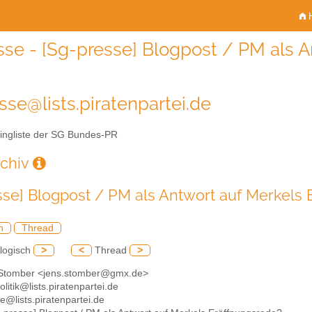
H
sse - [Sg-presse] Blogpost / PM als A
sse@lists.piratenpartei.de
ingliste der SG Bundes-PR
rchiv
sse] Blogpost / PM als Antwort auf Merkels 
h
Thread
logisch
>
<
Thread
>
 Stomber <jens.stomber@gmx.de>
olitik@lists.piratenpartei.de
e@lists.piratenpartei.de