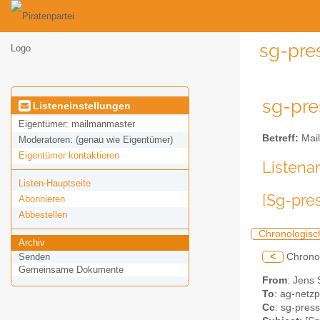
sg-pre
sg-pre
Listeneinstellungen
Eigentümer:
mailmanmaster
Betreff:
Mail
Moderatoren:
(genau wie Eigentümer)
Eigentümer kontaktieren
Listena
Listen-Hauptseite
[Sg-pre
Abonnieren
Abbestellen
Chronologisc
Archiv
<
Chrono
Senden
Gemeinsame Dokumente
From
: Jens
To
: ag-netzp
Cc
: sg-press