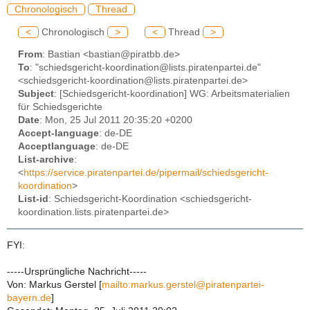
Chronologisch
Thread
<
Chronologisch
>
<
Thread
>
From
: Bastian <bastian@piratbb.de>
To
: "schiedsgericht-koordination@lists.piratenpartei.de"
<schiedsgericht-koordination@lists.piratenpartei.de>
Subject
: [Schiedsgericht-koordination] WG: Arbeitsmaterialien
für Schiedsgerichte
Date
: Mon, 25 Jul 2011 20:35:20 +0200
Accept-language
: de-DE
Acceptlanguage
: de-DE
List-archive
:
<
https://service.piratenpartei.de/pipermail/schiedsgericht-
koordination
>
List-id
: Schiedsgericht-Koordination <schiedsgericht-
koordination.lists.piratenpartei.de>
FYI:
-----Ursprüngliche Nachricht-----
Von: Markus Gerstel [
mailto:markus.gerstel@piratenpartei-
bayern.de
]