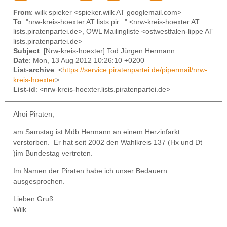
From
: wilk spieker <spieker.wilk AT googlemail.com>
To
: "nrw-kreis-hoexter AT lists.pir..." <nrw-kreis-hoexter AT
lists.piratenpartei.de>, OWL Mailingliste <ostwestfalen-lippe AT
lists.piratenpartei.de>
Subject
: [Nrw-kreis-hoexter] Tod Jürgen Hermann
Date
: Mon, 13 Aug 2012 10:26:10 +0200
List-archive
: <
https://service.piratenpartei.de/pipermail/nrw-
kreis-hoexter
>
List-id
: <nrw-kreis-hoexter.lists.piratenpartei.de>
Ahoi Piraten,
am Samstag ist Mdb Hermann an einem Herzinfarkt
verstorben. Er hat seit 2002 den Wahlkreis 137 (Hx und Dt
)im Bundestag vertreten.
Im Namen der Piraten habe ich unser Bedauern
ausgesprochen.
Lieben Gruß
Wilk