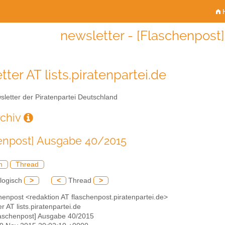
H
newsletter - [Flaschenpos
ter AT lists.piratenpartei.de
letter der Piratenpartei Deutschland
rchiv
enpost] Ausgabe 40/2015
h
Thread
logisch
>
<
Thread
>
henpost <redaktion AT flaschenpost.piratenpartei.de>
er AT lists.piratenpartei.de
laschenpost] Ausgabe 40/2015