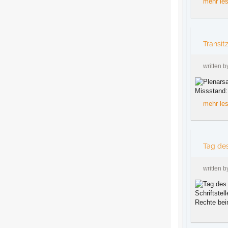
mehr le
Transit
written 
Missstand: 
mehr le
Tag des
written 