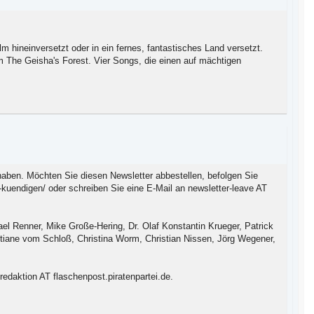
m hineinversetzt oder in ein fernes, fantastisches Land versetzt.
 The Geisha's Forest. Vier Songs, die einen auf mächtigen
haben. Möchten Sie diesen Newsletter abbestellen, befolgen Sie
er-kuendigen/ oder schreiben Sie eine E-Mail an newsletter-leave AT
l Renner, Mike Große-Hering, Dr. Olaf Konstantin Krueger, Patrick
istiane vom Schloß, Christina Worm, Christian Nissen, Jörg Wegener,
edaktion AT flaschenpost.piratenpartei.de.