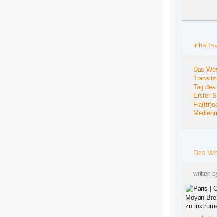
Inhalts
Das We
Transitz
Tag des 
Erster S
Fla(ttr)
Medienmi
Das We
written 
zu instrume