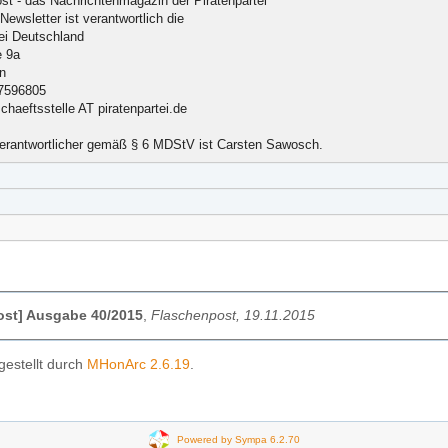
st - das Nachrichtenmagazin der Piratenpartei
Newsletter ist verantwortlich die
tei Deutschland
e 9a
in
27596805
chaeftsstelle AT piratenpartei.de
 Verantwortlicher gemäß § 6 MDStV ist Carsten Sawosch.
ost] Ausgabe 40/2015
,
Flaschenpost, 19.11.2015
gestellt durch
MHonArc 2.6.19
.
Powered by Sympa 6.2.70