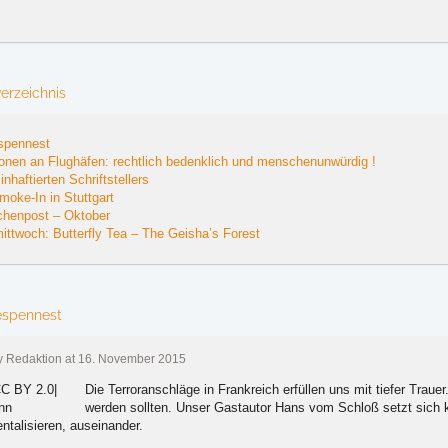
verzeichnis
spennest
onen an Flughäfen: rechtlich bedenklich und menschenunwürdig !
inhaftierten Schriftstellers
moke-In in Stuttgart
schenpost – Oktober
ttwoch: Butterfly Tea – The Geisha’s Forest
spennest
by Redaktion at 16. November 2015
Die Terroranschläge in Frankreich erfüllen uns mit tiefer Trau
werden sollten. Unser Gastautor Hans vom Schloß setzt sich kr
ntalisieren, auseinander.