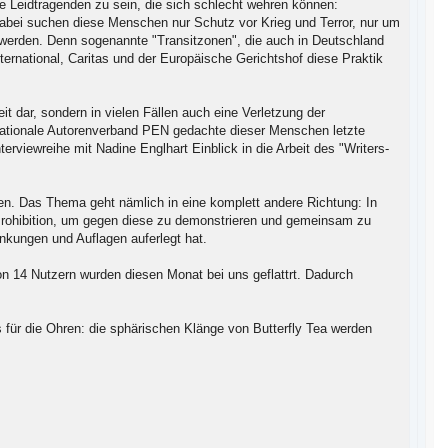
ie Leidtragenden zu sein, die sich schlecht wehren können:
Dabei suchen diese Menschen nur Schutz vor Krieg und Terror, nur um
u werden. Denn sogenannte "Transitzonen", die auch in Deutschland
ernational, Caritas und der Europäische Gerichtshof diese Praktik
eit dar, sondern in vielen Fällen auch eine Verletzung der
ernationale Autorenverband PEN gedachte dieser Menschen letzte
erviewreihe mit Nadine Englhart Einblick in die Arbeit des "Writers-
en. Das Thema geht nämlich in eine komplett andere Richtung: In
r Prohibition, um gegen diese zu demonstrieren und gemeinsam zu
nkungen und Auflagen auferlegt hat.
 14 Nutzern wurden diesen Monat bei uns geflattrt. Dadurch
 für die Ohren: die sphärischen Klänge von Butterfly Tea werden