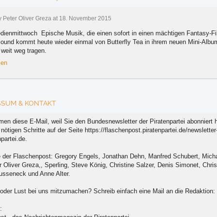
by Peter Oliver Greza at 18. November 2015
Epische Musik, die einen sofort in einen mächtigen Fantasy-Fil
Sound kommt heute wieder einmal von Butterfly Tea in ihrem neuen Mini-Album
weit weg tragen.
sen
SSUM & KONTAKT
en diese E-Mail, weil Sie den Bundesnewsletter der Piratenpartei abonniert 
 nötigen Schritte auf der Seite https://flaschenpost.piratenpartei.de/newslett
npartei.de.
 der Flaschenpost: Gregory Engels, Jonathan Dehn, Manfred Schubert, Michae
r Oliver Greza,, Sperling, Steve König, Christine Salzer, Denis Simonet, Chr
usseneck und Anne Alter.
oder Lust bei uns mitzumachen? Schreib einfach eine Mail an die Redaktion: r
: