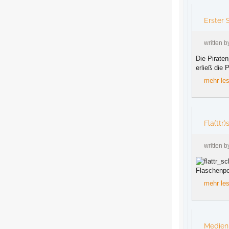
Erster 
written 
Die Piraten
erließ die 
mehr le
Fla(ttr
written 
Flaschenpo
mehr le
Medienm