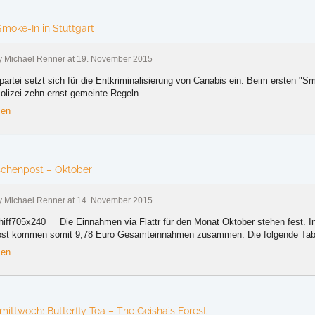
Smoke-In in Stuttgart
by Michael Renner at 19. November 2015
partei setzt sich für die Entkriminalisierung von Canabis ein. Beim ersten "S
Polizei zehn ernst gemeinte Regeln.
sen
)schenpost – Oktober
by Michael Renner at 14. November 2015
Die Einnahmen via Flattr für den Monat Oktober stehen fest. I
st kommen somit 9,78 Euro Gesamteinnahmen zusammen. Die folgende Tabel
sen
ittwoch: Butterfly Tea – The Geisha’s Forest