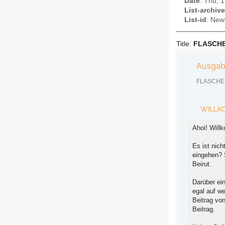
Date
: Thu, 
List-archive
List-id
: New
Title:
FLASCH
Ausgab
FLASCHEN
WILLK
Ahoi! Will
Es ist nic
eingehen? 
Beirut.
Darüber ein
egal auf w
Beitrag vo
Beitrag.