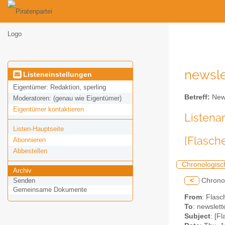
newslet
Listeneinstellungen
Eigentümer:
Redaktion, sperling
Betreff:
News
Moderatoren:
(genau wie Eigentümer)
Eigentümer kontaktieren
Listena
Listen-Hauptseite
[Flasch
Abonnieren
Abbestellen
Chronologisc
Archiv
<
Chrono
Senden
Gemeinsame Dokumente
From
: Flasc
To
: newslett
Subject
: [F