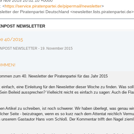
19 Nov 2015 20:02:10 +0000
: <
https://service.piratenpartei.de/pipermail/newsletter
>
sletter der Piratenpartei Deutschland <newsletter.lists.piratenpartei.de>
ENPOST NEWSLETTER
e 40/2015
POST NEWSLETTER - 19. November 2015
OMMEN!
kommen zum 40. Newsletter der Piratenpartei für das Jahr 2015
ht einfach, eine Einleitung für den Newsletter dieser Woche zu finden. Was s
Sein Beileid aussprechen? Vielleicht reicht es einfach zu sagen: Auch die Fl
en Artikel zu schreiben, ist noch schwerer. Wir haben überlegt, was genau wir
elcher Seite - beizutragen, wenn es so kurz nach dem Attentat reichlich Ver
n unserem Gastautor Hans vom Schloß. Der Kommentar trifft den Nagel zieml