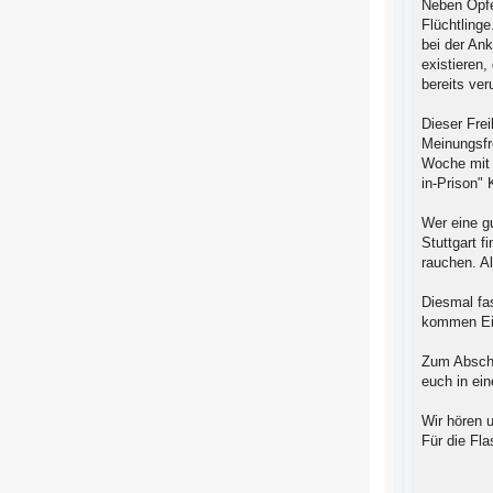
Neben Opfe
Flüchtling
bei der An
existieren
bereits ver
Dieser Frei
Meinungsfr
Woche mit d
in-Prison" 
Wer eine g
Stuttgart 
rauchen. A
Diesmal fa
kommen Ein
Zum Abschl
euch in ei
Wir hören 
Für die Fl