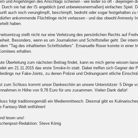
rn und Angehörigen des Anschlags scheinen - wie leider so oft - diejenigen d
e. Durch sie hat der IS angeblich (und unbewiesenermaßen) einfaches Spiel. 
kunft auch noch verunglimpft, beschimpft, bedroht oder sogar festgehalten z
, dürfen ankommende Flüchtlinge nicht verlassen - und das obwohl Anmesty Int
urteilt haben.
heitsentzug stellt nicht nur eine Verletzung des persönlichen Rechts auf Freih
eiheit. Besonders, wenn es um Journalisten und Schriftsteller geht. Der int
em "Tag des inhaftierten Schriftstellers". Emanuelle Roser konnte in einer Int
Komitees erhalten.
ute Überleitung zum nächsten Beitrag findet, kann es mich gerne wissen lass
findet am 21.11.2015 das erste Smoke-In statt. Dabei treffen sich Gegner de
llerdings nur Fake-Joints, zu denen Polizei und Ordnungsamt etliche Einschrä
st zum Schluss kommt unser Dankeschön an unsere Unterstützer: 5 Dinge von
nahmen in Höhe von 9,78 Euro für uns zusammen. Vielen Dank dafür!
uss folgt traditionsgemäß ein Medienmittwoch. Diesmal gibt es Kulinarisches
ne Fantasy-Welt entführen!
und lesen uns!
aschenpost-Redaktion: Steve König