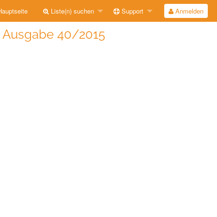
auptseite
Liste(n) suchen
Support
Anmelden
t] Ausgabe 40/2015