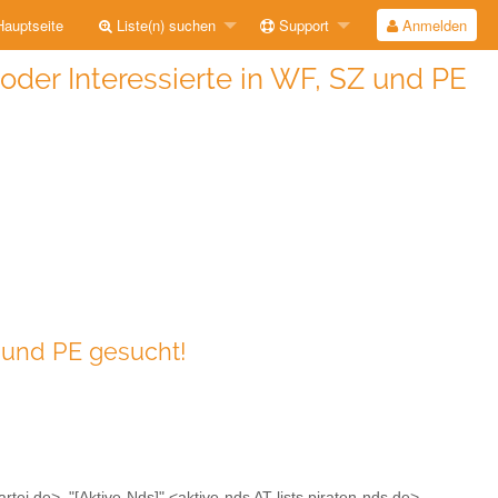
auptseite
Liste(n) suchen
Support
Anmelden
oder Interessierte in WF, SZ und PE
Z und PE gesucht!
rtei.de>, "[Aktive-Nds]" <aktive-nds AT lists.piraten-nds.de>