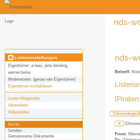
nds-wo
nds-wo
Listeneinstellungen
Eigentümer:
a.laas, jens.berwing,
Betreff:
Krei
werner.heise
Moderatoren:
(genau wie Eigentümer)
Listena
Eigentümer kontaktieren
[Pirate
Listen-Hauptseite
Abonnieren
Abbestellen
Chronologisc
<
Chrono
Archiv
Senden
From
: Werne
Gemeinsame Dokumente
To
: "Ortsgru