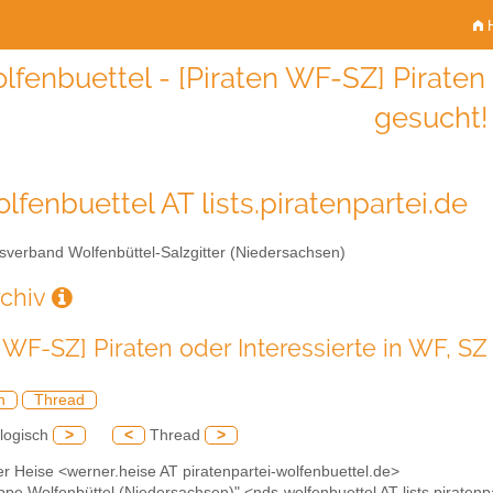
H
lfenbuettel - [Piraten WF-SZ] Piraten 
gesucht!
lfenbuettel AT lists.piratenpartei.de
sverband Wolfenbüttel-Salzgitter (Niedersachsen)
rchiv
n WF-SZ] Piraten oder Interessierte in WF, S
h
Thread
logisch
>
<
Thread
>
r Heise <werner.heise AT piratenpartei-wolfenbuettel.de>
ppe Wolfenbüttel (Niedersachsen)" <nds-wolfenbuettel AT lists.piratenpa