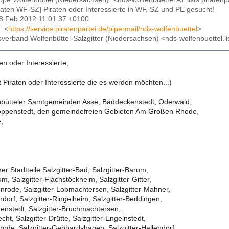
iraten WF-SZ] Piraten oder Interessierte in WF, SZ und PE gesucht!
28 Feb 2012 11:01:37 +0100
: <
https://service.piratenpartei.de/pipermail/nds-wolfenbuettel
>
isverband Wolfenbüttel-Salzgitter (Niedersachsen) <nds-wolfenbuettel.li
ten oder Interessierte,
 Piraten oder Interessierte die es werden möchten...)
nbütteler Samtgemeinden Asse, Baddeckenstedt, Oderwald,
öppenstedt, den gemeindefreien Gebieten Am Großen Rhode,
,
ner Stadtteile Salzgitter-Bad, Salzgitter-Barum,
um, Salzgitter-Flachstöckheim, Salzgitter-Gitter,
enrode, Salzgitter-Lobmachtersen, Salzgitter-Mahner,
ndorf, Salzgitter-Ringelheim, Salzgitter-Beddingen,
kenstedt, Salzgitter-Bruchmachtersen,
cht, Salzgitter-Drütte, Salzgitter-Engelnstedt,
rode, Salzgitter-Gebhardshagen, Salzgitter-Hallendorf,