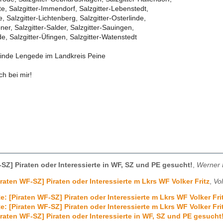
te, Salzgitter-Immendorf, Salzgitter-Lebenstedt,
e, Salzgitter-Lichtenberg, Salzgitter-Osterlinde,
ner, Salzgitter-Salder, Salzgitter-Sauingen,
de, Salzgitter-Üfingen, Salzgitter-Watenstedt
inde Lengede im Landkreis Peine
ch bei mir!
ß
-SZ] Piraten oder Interessierte in WF, SZ und PE gesucht!
,
Werner 
iraten WF-SZ] Piraten oder Interessierte m Lkrs WF Volker Fritz
,
Vol
e: [Piraten WF-SZ] Piraten oder Interessierte m Lkrs WF Volker Fri
e: [Piraten WF-SZ] Piraten oder Interessierte m Lkrs WF Volker Fri
iraten WF-SZ] Piraten oder Interessierte in WF, SZ und PE gesucht