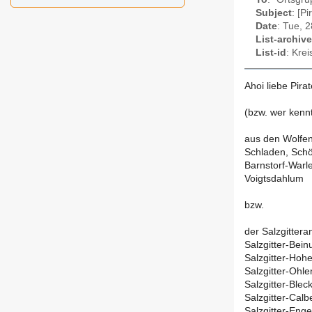
Subject
: [P
Date
: Tue, 
List-archive
List-id
: Kre
Ahoi liebe Pira
(bzw. wer kennt
aus den Wolfe
Schladen, Sch
Barnstorf-Warle
Voigtsdahlum
bzw.
der Salzgittera
Salzgitter-Bein
Salzgitter-Hoh
Salzgitter-Ohle
Salzgitter-Blec
Salzgitter-Calbe
Salzgitter-Enge