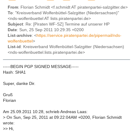
From
: Florian Schmidt <f.schmidt AT piratenpartei-salzgitter.de>
To
: "Kreisverband Wolfenbüttel-Salzgitter (Niedersachsen)"
<nds-wolfenbuettel AT lists.piratenpartei.de>
Subject
: Re: [Piraten WF-SZ] Termine auf unserer HP
Date
: Sun, 25 Sep 2011 10:29:35 +0200
List-archive
: <
https://service.piratenpartei.de/pipermail/nds-
wolfenbuettel
>
List-id
: Kreisverband Wolfenbüttel-Salzgitter (Niedersachsen)
<nds-wolfenbuettel.lists.piratenpartei.de>
-----BEGIN PGP SIGNED MESSAGE-----
Hash: SHA1
Super, danke Dir.
Gruß
Florian
Am 25.09.2011 10:28, schrieb Andreas Laas:
>
On Sun, Sep 25, 2011 at 09:22:04AM +0200, Florian Schmidt
wrote:
>
> Hi,