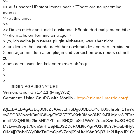
>
>
>
> auf unserer HP steht immer noch : "There are no upcoming
events
>
> at this time."
>
>
>
> Da ich mich damit nicht auskenne: Könnte dort mal jemand bitte
>
> die nächsten Termine eintragen?
>
yo, ich wollte ja n neues plugin einbauen, was aber nicht
>
funktioniert hat. werde nachhher nochmal die anderen termine so
>
eintragen mit dem alten plugin und versuchen was neues schnell
zu
>
besorgen, was den kalenderserver abfragt.
>
>
>
-----BEGIN PGP SIGNATURE-----
Version: GnuPG v1.4.11 (MingW32)
Comment: Using GnuPG with Mozilla -
http://enigmail.mozdev.org/
iQEcBAEBAgAGBQJOfuZvAAoJEIrrSDgc0ObDDYcH/06uhrpIm1Tw
yx3SG82JbwcK3n0iG8kgyTsS2ST/SVXzhBMoo3N/2KvRUzjdjxWBEn
mciTVXQHR6p2lm5HKYYF+col6HQ2jfu8k1WxYu7uLoiXvnRwSQHQK
MsLwwJ9op175kmSrHIESjNE0SZDeR/Jkl8oAgrPU16IK7n/FOuB4Hy
OlIcXjjY8xbtGYyOifcTnCmGptSlZdhj69hUr4bWn0Sj33Un2HkpnJP10