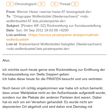
<
Chronologisch
>
<
Thread
>
From
: Werner Heise <werner.heise AT lessingstadt.de>
To
: "Ortsgruppe Wolfenbüttel (Niedersachsen)" <nds-
wolfenbuettel AT lists.piratenpartei.de>
Subject
: [Piraten WF-SZ] Rückmeldung zur Kunstausstellung
Date
: Sun, 04 Sep 2011 18:03:08 +0200
List-archive
: <
https://service.piratenpartei.de/pipermail/nds-
wolfenbuettel
>
List-id
: Kreisverband Wolfenbüttel-Salzgitter (Niedersachsen)
<nds-wolfenbuettel.lists.piratenpartei.de>
Ahoi,
ich möchte euch heute gerne eine Rückmeldung zur Eröffnung der
Kunstausstellung von Stella Geppert geben.
Ich habe diese heute für die PIRATEN besucht und uns vertreten.
Noch bevor ich richtig angekommen war habe ich schon bemerkt,
dass unser Wahlplakat nicht an der Außenfasade aufgestellt wurde,
sondern nur die Plakate der anderen Parteien dort waren. Dabei
hat es sich um ein Versehen gehandelt. Es wurde nicht am
deponierten Ort abgeholt und wird daher erst Dienstag mit