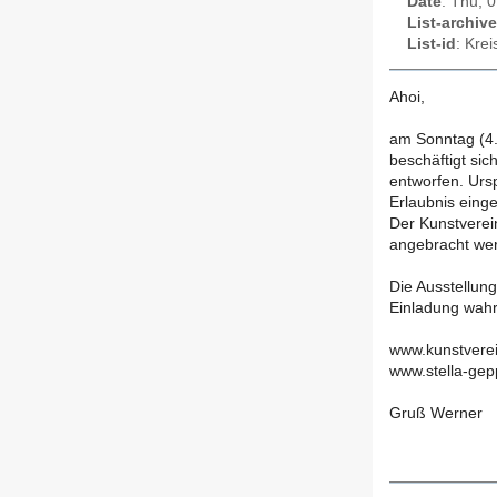
Date
: Thu, 
List-archive
List-id
: Kre
Ahoi,
am Sonntag (4. 
beschäftigt si
entworfen. Urs
Erlaubnis eing
Der Kunstverei
angebracht wer
Die Ausstellun
Einladung wah
www.kunstverei
www.stella-gep
Gruß Werner