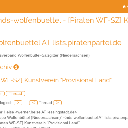
H
nds-wolfenbuettel - [Piraten WF-SZ] K
lfenbuettel AT lists.piratenpartei.de
sverband Wolfenbüttel-Salzgitter (Niedersachsen)
rchiv
n WF-SZ] Kunstverein "Provisional Land"
h
Thread
logisch
>
<
Thread
>
r Heise <werner.heise AT lessingstadt.de>
ppe Wolfenbüttel (Niedersachsen)" <nds-wolfenbuettel AT lists.piratenp
iraten WF-SZ] Kunstverein "Provisional Land"