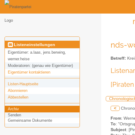
nds-wo
Listeneinstellungen
Eigentümer:
a.laas, jens.berwing,
Betreff:
Krei
werner.heise
Moderatoren:
(genau wie Eigentümer)
Listena
Eigentümer kontaktieren
[Pirate
Listen-Hauptseite
Abonnieren
Abbestellen
Chronologisc
<
Chrono
Archiv
Senden
From
: Werne
Gemeinsame Dokumente
To
: "Ortsgru
Subject
: [P