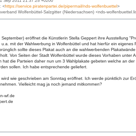
01 Sep 2011 21:37:25 +0200
: <
https://service.piratenpartei.de/pipermail/nds-wolfenbuettel
>
isverband Wolfenbüttel-Salzgitter (Niedersachsen) <nds-wolfenbuettel.li
September) eröffnet die Künstlerin Stella Geppert ihre Ausstellung "Pr
ch u.a. mit der Wahlwerbung in Wolfenbüttel und hat hierfür ein eigen
prünglich sollte dieses Plakat auch an die wahlwerbenden Plakatwände 
eholt. Von Seiten der Stadt Wolfenbüttel wurde dieses Vorhaben unter
n hat die Parteien daher nun um 3 Wahlplakate gebeten welche an de
den sollen. Ich habe entsprechende geliefert.
g wird wie geschrieben am Sonntag eröffnet. Ich werde pünktlich zur E
rnehmen. Vielleicht mag ja noch jemand mitkommen?
n-wf.de
pert.de