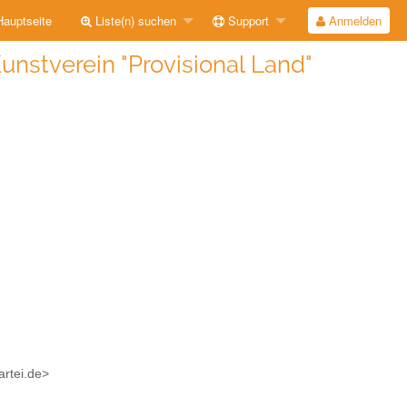
auptseite
Liste(n) suchen
Support
Anmelden
unstverein "Provisional Land"
artei.de>