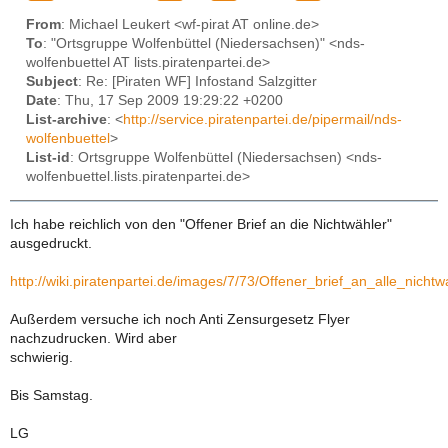
From
: Michael Leukert <wf-pirat AT online.de>
To
: "Ortsgruppe Wolfenbüttel (Niedersachsen)" <nds-
wolfenbuettel AT lists.piratenpartei.de>
Subject
: Re: [Piraten WF] Infostand Salzgitter
Date
: Thu, 17 Sep 2009 19:29:22 +0200
List-archive
: <
http://service.piratenpartei.de/pipermail/nds-
wolfenbuettel
>
List-id
: Ortsgruppe Wolfenbüttel (Niedersachsen) <nds-
wolfenbuettel.lists.piratenpartei.de>
Ich habe reichlich von den "Offener Brief an die Nichtwähler"
ausgedruckt.
http://wiki.piratenpartei.de/images/7/73/Offener_brief_an_alle_nichtw
Außerdem versuche ich noch Anti Zensurgesetz Flyer
nachzudrucken. Wird aber
schwierig.
Bis Samstag.
LG