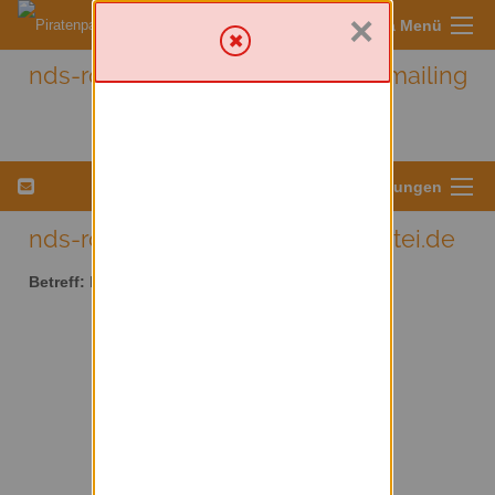
×
Sympa Menü
nds-rotenburg - Nds-rotenburg mailing
list
Menü für Listeneinstellungen
nds-rotenburg AT lists.piratenpartei.de
Betreff:
Nds-rotenburg mailing list