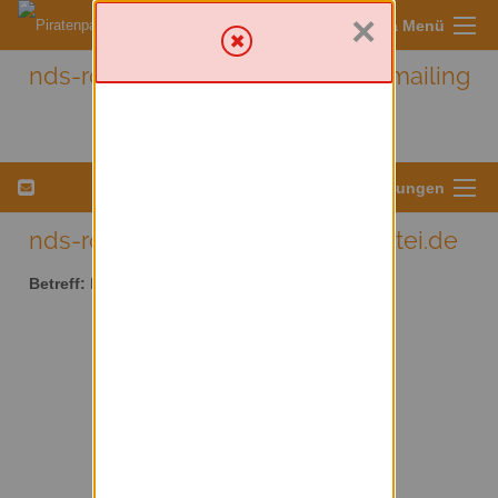
×
Sympa Menü
nds-rotenburg - Nds-rotenburg mailing
list
Menü für Listeneinstellungen
nds-rotenburg AT lists.piratenpartei.de
Betreff:
Nds-rotenburg mailing list