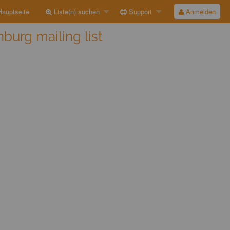
auptseite
Liste(n) suchen
Support
Anmelden
burg mailing list