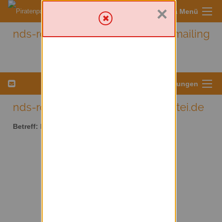
×
Sympa Menü
nds-rotenburg - Nds-rotenburg mailing
list
Menü für Listeneinstellungen
nds-rotenburg AT lists.piratenpartei.de
Betreff:
Nds-rotenburg mailing list