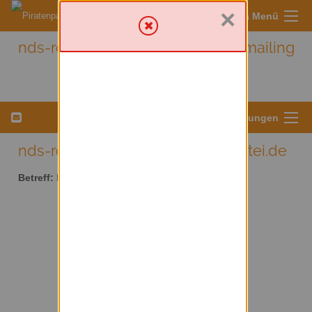
×
Sympa Menü
nds-rotenburg - Nds-rotenburg mailing
list
Menü für Listeneinstellungen
nds-rotenburg AT lists.piratenpartei.de
Betreff:
Nds-rotenburg mailing list