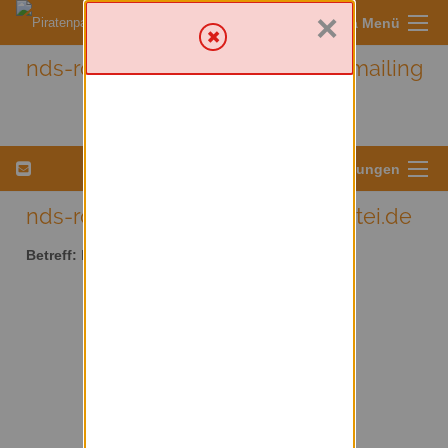
×
Sympa Menü
nds-rotenburg - Nds-rotenburg mailing
list
Menü für Listeneinstellungen
nds-rotenburg AT lists.piratenpartei.de
Betreff:
Nds-rotenburg mailing list