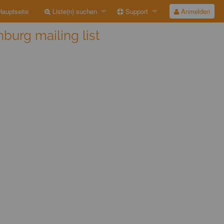
auptseite
Liste(n) suchen
Support
Anmelden
burg mailing list