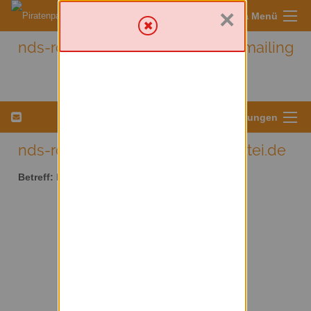
×
Sympa Menü
nds-rotenburg - Nds-rotenburg mailing
list
Menü für Listeneinstellungen
nds-rotenburg AT lists.piratenpartei.de
Betreff:
Nds-rotenburg mailing list