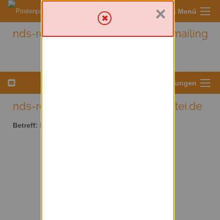
×
Sympa Menü
nds-rotenburg - Nds-rotenburg mailing
list
Menü für Listeneinstellungen
nds-rotenburg AT lists.piratenpartei.de
Betreff:
Nds-rotenburg mailing list