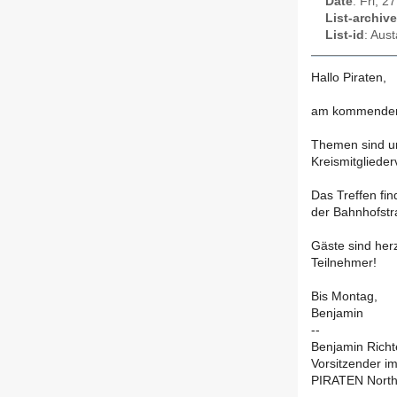
Date
: Fri, 
List-archive
List-id
: Aus
Hallo Piraten,
am kommenden M
Themen sind u
Kreismitgliede
Das Treffen fin
der Bahnhofstra
Gäste sind herz
Teilnehmer!
Bis Montag,
Benjamin
--
Benjamin Richt
Vorsitzender i
PIRATEN Nort