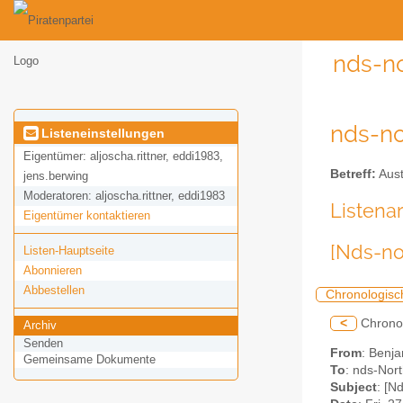
nds-no
nds-no
Listeneinstellungen
Eigentümer:
aljoscha.rittner, eddi1983,
Betreff:
Aust
jens.berwing
Moderatoren:
aljoscha.rittner, eddi1983
Listena
Eigentümer kontaktieren
[Nds-no
Listen-Hauptseite
Abonnieren
Abbestellen
Chronologisc
<
Chrono
Archiv
Senden
From
: Benja
Gemeinsame Dokumente
To
: nds-Nor
Subject
: [N