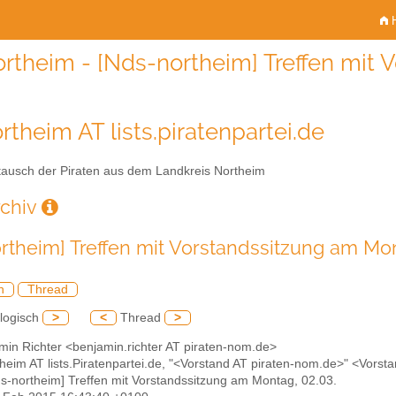
H
rtheim - [Nds-northeim] Treffen mit 
rtheim AT lists.piratenpartei.de
ausch der Piraten aus dem Landkreis Northeim
rchiv
rtheim] Treffen mit Vorstandssitzung am Mon
h
Thread
logisch
>
<
Thread
>
min Richter <benjamin.richter AT piraten-nom.de>
theim AT lists.Piratenpartei.de, "<Vorstand AT piraten-nom.de>" <Vors
ds-northeim] Treffen mit Vorstandssitzung am Montag, 02.03.