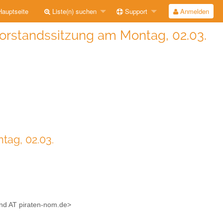
auptseite
Liste(n) suchen
Support
Anmelden
Vorstandssitzung am Montag, 02.03.
tag, 02.03.
tand AT piraten-nom.de>