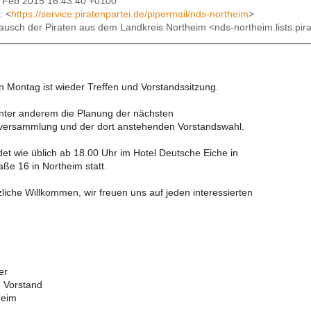
27 Feb 2015 16:43:40 +0100
: <
https://service.piratenpartei.de/pipermail/nds-northeim
>
tausch der Piraten aus dem Landkreis Northeim <nds-northeim.lists.pir
ontag ist wieder Treffen und Vorstandssitzung.
nter anderem die Planung der nächsten
rversammlung und der dort anstehenden Vorstandswahl.
det wie üblich ab 18.00 Uhr im Hotel Deutsche Eiche in
ße 16 in Northeim statt.
liche Willkommen, wir freuen uns auf jeden interessierten
er
m Vorstand
heim