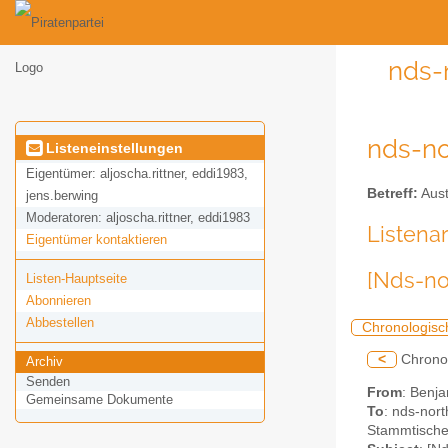
nds-
nds-no
Listeneinstellungen
Eigentümer:
aljoscha.rittner, eddi1983,
Betreff:
Aust
jens.berwing
Moderatoren:
aljoscha.rittner, eddi1983
Listena
Eigentümer kontaktieren
[Nds-no
Listen-Hauptseite
Abonnieren
Abbestellen
Chronologisc
<
Chrono
Archiv
Senden
From
: Benja
Gemeinsame Dokumente
To
: nds-nort
Stammtisches