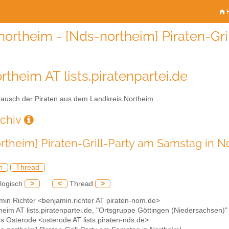
H
northeim - [Nds-northeim] Piraten-Gri
rtheim AT lists.piratenpartei.de
ausch der Piraten aus dem Landkreis Northeim
rchiv
rtheim] Piraten-Grill-Party am Samstag in N
h
Thread
logisch
>
<
Thread
>
min Richter <benjamin.richter AT piraten-nom.de>
heim AT lists.piratenpartei.de, "Ortsgruppe Göttingen (Niedersachsen)" 
 Osterode <osterode AT lists.piraten-nds.de>