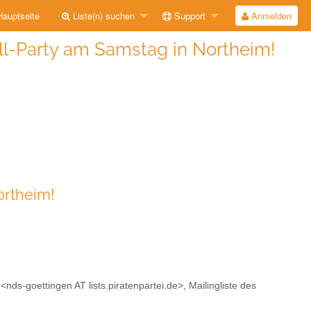
auptseite
Liste(n) suchen
Support
Anmelden
ll-Party am Samstag in Northeim!
ortheim!
<nds-goettingen AT lists.piratenpartei.de>, Mailingliste des