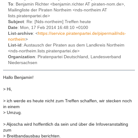
To
: Benjamin Richter <benjamin.richter AT piraten-nom.de>,
Mailingliste der Piraten Northeim <nds-northeim AT
lists.piratenpartei.de>
Subject
: Re: [Nds-northeim] Treffen heute
Date
: Mon, 17 Feb 2014 16:48:10 +0100
List-archive
: <
https://service.piratenpartei.de/pipermail/nds-
northeim
>
List-id
: Austausch der Piraten aus dem Landkreis Northeim
<nds-northeim.lists.piratenpartei.de>
Organization
: Piratenpartei Deutschland, Landesverband
Niedersachsen
Hallo Benjamin!
>
Hi,
>
ich werde es heute nicht zum Treffen schaffen, wir stecken noch
in einem
>
Umzug.
>
Aljoscha wird hoffentlich da sein und über die Infoveranstalting
zum
>
Breitbandausbau berichten.