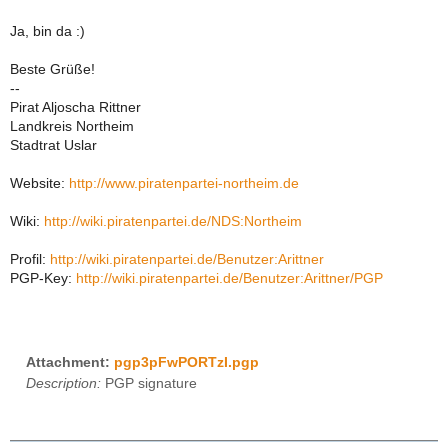
Ja, bin da :)
Beste Grüße!
--
Pirat Aljoscha Rittner
Landkreis Northeim
Stadtrat Uslar
Website:
http://www.piratenpartei-northeim.de
Wiki:
http://wiki.piratenpartei.de/NDS:Northeim
Profil:
http://wiki.piratenpartei.de/Benutzer:Arittner
PGP-Key:
http://wiki.piratenpartei.de/Benutzer:Arittner/PGP
Attachment:
pgp3pFwPORTzI.pgp
Description:
PGP signature