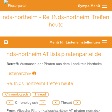
Sympa Menü
nds-northeim - Re: [Nds-northeim] Treffen
heute
Menü für Listeneinstellungen
nds-northeim AT lists.piratenpartei.de
Betreff:
Austausch der Piraten aus dem Landkreis Northeim
Listenarchiv
Re: [Nds-northeim] Treffen heute
Chronologisch
Thread
<
Chronologisch
>
<
Thread
>
From
: Aljoscha Rittner <aljoscha.rittner AT piraten-nom.de>