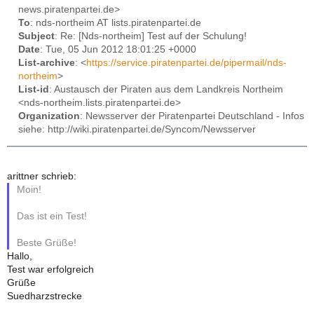
news.piratenpartei.de>
To
: nds-northeim AT lists.piratenpartei.de
Subject
: Re: [Nds-northeim] Test auf der Schulung!
Date
: Tue, 05 Jun 2012 18:01:25 +0000
List-archive
: <
https://service.piratenpartei.de/pipermail/nds-
northeim
>
List-id
: Austausch der Piraten aus dem Landkreis Northeim
<nds-northeim.lists.piratenpartei.de>
Organization
: Newsserver der Piratenpartei Deutschland - Infos
siehe: http://wiki.piratenpartei.de/Syncom/Newsserver
arittner schrieb:
Moin!
Das ist ein Test!
Beste Grüße!
Hallo,
Test war erfolgreich
Grüße
Suedharzstrecke