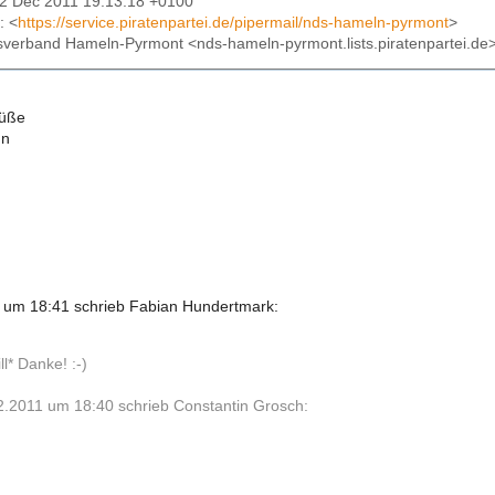
22 Dec 2011 19:13:18 +0100
: <
https://service.piratenpartei.de/pipermail/nds-hameln-pyrmont
>
isverband Hameln-Pyrmont <nds-hameln-pyrmont.lists.piratenpartei.de
rüße
nn
 um 18:41 schrieb Fabian Hundertmark:
l* Danke! :-)
.2011 um 18:40 schrieb Constantin Grosch: