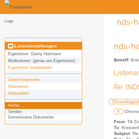
nds-h
nds-ha
Listeneinstellungen
Eigentümer:
Danny Hartmann
Betreff:
Krei
Moderatoren:
(genau wie Eigentümer)
Eigentümer kontaktieren
Listena
Listen-Hauptseite
Re: [ND
Abonnieren
Abbestellen
Chronologisc
Archiv
<
Chrono
Senden
Gemeinsame Dokumente
From
: Till 
To
: Kreisve
Subject
: Re