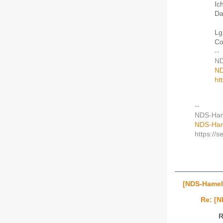
Ic
Da
Lg
Co
--
ND
ND
ht
--
NDS-Hame
NDS-Hame
https://s
[NDS-Hameln
Re: [N
R