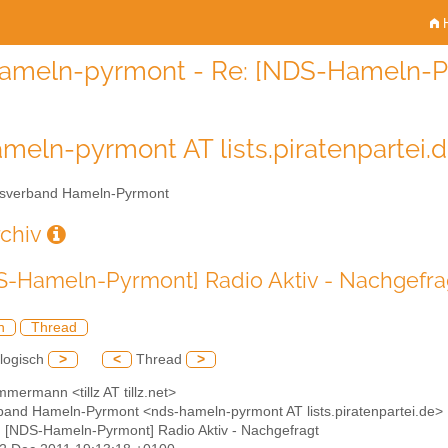
H
ameln-pyrmont - Re: [NDS-Hameln-Py
meln-pyrmont AT lists.piratenpartei.
sverband Hameln-Pyrmont
rchiv
S-Hameln-Pyrmont] Radio Aktiv - Nachgefra
h
Thread
logisch
>
<
Thread
>
Zimmermann <tillz AT tillz.net>
rband Hameln-Pyrmont <nds-hameln-pyrmont AT lists.piratenpartei.de>
: [NDS-Hameln-Pyrmont] Radio Aktiv - Nachgefragt