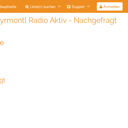
auptseite
Liste(n) suchen
Support
Anmelden
rmont] Radio Aktiv - Nachgefragt
de
gt