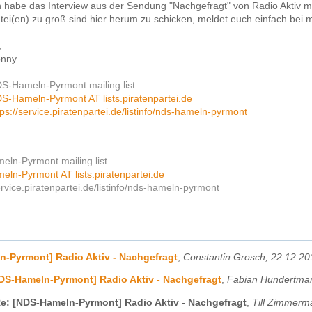
h habe das Interview aus der Sendung "Nachgefragt" von Radio Aktiv 
tei(en) zu groß sind hier herum zu schicken, meldet euch einfach bei m
,
nny
S-Hameln-Pyrmont mailing list
S-Hameln-Pyrmont AT lists.piratenpartei.de
tps://service.piratenpartei.de/listinfo/nds-hameln-pyrmont
ln-Pyrmont mailing list
ln-Pyrmont AT lists.piratenpartei.de
ervice.piratenpartei.de/listinfo/nds-hameln-pyrmont
-Pyrmont] Radio Aktiv - Nachgefragt
,
Constantin Grosch, 22.12.20
DS-Hameln-Pyrmont] Radio Aktiv - Nachgefragt
,
Fabian Hundertmar
e: [NDS-Hameln-Pyrmont] Radio Aktiv - Nachgefragt
,
Till Zimmerm