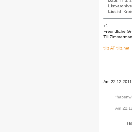
Date
: Thu, 
List-archive
List-id
: Kre
+1
Freundliche G
Till Zimmerma
--
tillz AT tillz.net
Am 22.12.2011
*habenwil
Am 22.12
Hi!