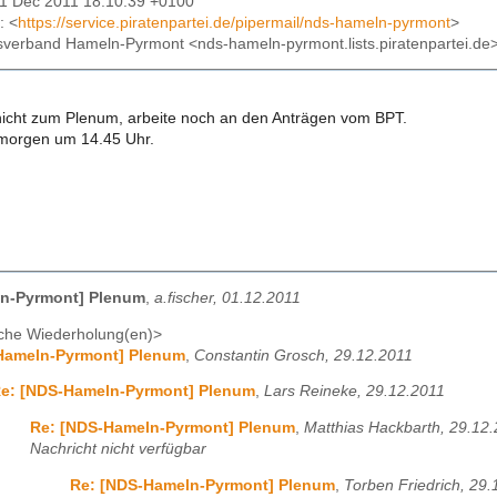
01 Dec 2011 18:10:39 +0100
: <
https://service.piratenpartei.de/pipermail/nds-hameln-pyrmont
>
isverband Hameln-Pyrmont <nds-hameln-pyrmont.lists.piratenpartei.de
cht zum Plenum, arbeite noch an den Anträgen vom BPT.
 morgen um 14.45 Uhr.
n-Pyrmont] Plenum
,
a.fischer, 01.12.2011
che Wiederholung(en)>
Hameln-Pyrmont] Plenum
,
Constantin Grosch, 29.12.2011
e: [NDS-Hameln-Pyrmont] Plenum
,
Lars Reineke, 29.12.2011
Re: [NDS-Hameln-Pyrmont] Plenum
,
Matthias Hackbarth, 29.12
Nachricht nicht verfügbar
Re: [NDS-Hameln-Pyrmont] Plenum
,
Torben Friedrich, 29.