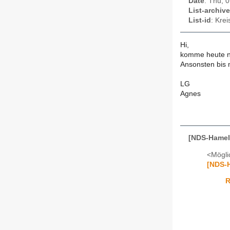
Date
: Thu, 
List-archive
List-id
: Kre
Hi,
komme heute ni
Ansonsten bis
LG
Agnes
[NDS-Hamel
<Mögli
[NDS-
R