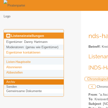
nds-ha
Listeneinstellungen
Eigentümer:
Danny Hartmann
Betreff:
Krei
Moderatoren:
(genau wie Eigentümer)
Eigentümer kontaktieren
Listena
Listen-Hauptseite
[NDS-H
Abonnieren
Abbestellen
Chronologisc
Archiv
<
Chrono
Senden
Gemeinsame Dokumente
From
: "a.fi
To
: Kreisve
Subject
: [N