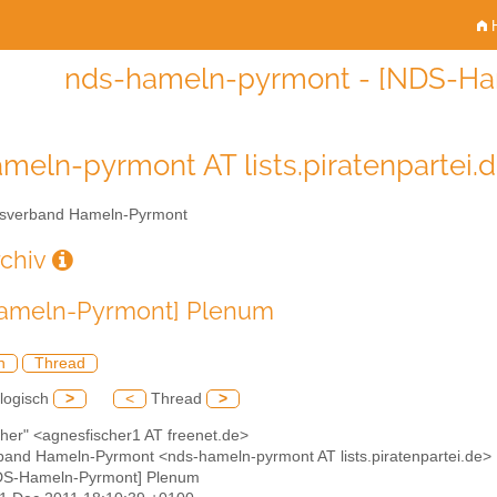
H
nds-hameln-pyrmont - [NDS-Ha
meln-pyrmont AT lists.piratenpartei.
sverband Hameln-Pyrmont
rchiv
ameln-Pyrmont] Plenum
h
Thread
logisch
>
<
Thread
>
scher" <agnesfischer1 AT freenet.de>
rband Hameln-Pyrmont <nds-hameln-pyrmont AT lists.piratenpartei.de>
DS-Hameln-Pyrmont] Plenum