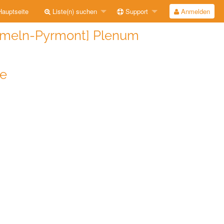
auptseite
Liste(n) suchen
Support
Anmelden
meln-Pyrmont] Plenum
de