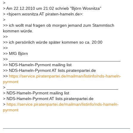
>
>
Am 22.12.2010 um 21:02 schrieb "Björn Wosnitza"
>
<bjoern.wosnitza AT piraten-hameln.de>:
>
>
> ich wollt mal fragen ob morgen jemand zum Stammtisch
kommen würde.
>
>
>
> ich persönlich würde später kommen so ca. 20:00
>
>
>
> MfG Björn
>
> _______________________________________________
>
> NDS-Hameln-Pyrmont mailing list
>
> NDS-Hameln-Pyrmont AT lists.piratenpartei.de
>
>
https://service.piratenpartei.de/mailman/listinfo/nds-hameln-
pyrmont
>
_______________________________________________
>
NDS-Hameln-Pyrmont mailing list
>
NDS-Hameln-Pyrmont AT lists.piratenpartei.de
>
https://service.piratenpartei.de/mailman/listinfo/nds-hameln-
pyrmont