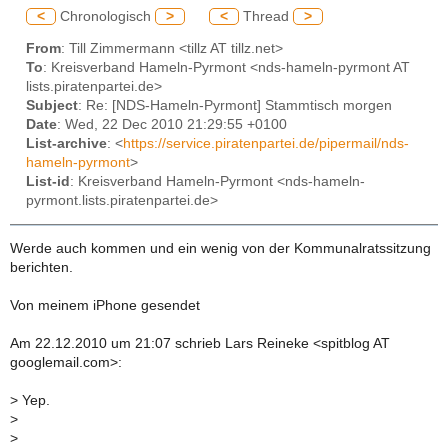
<
Chronologisch
>
<
Thread
>
From
: Till Zimmermann <tillz AT tillz.net>
To
: Kreisverband Hameln-Pyrmont <nds-hameln-pyrmont AT
lists.piratenpartei.de>
Subject
: Re: [NDS-Hameln-Pyrmont] Stammtisch morgen
Date
: Wed, 22 Dec 2010 21:29:55 +0100
List-archive
: <
https://service.piratenpartei.de/pipermail/nds-
hameln-pyrmont
>
List-id
: Kreisverband Hameln-Pyrmont <nds-hameln-
pyrmont.lists.piratenpartei.de>
Werde auch kommen und ein wenig von der Kommunalratssitzung
berichten.
Von meinem iPhone gesendet
Am 22.12.2010 um 21:07 schrieb Lars Reineke <spitblog AT
googlemail.com>:
>
Yep.
>
>