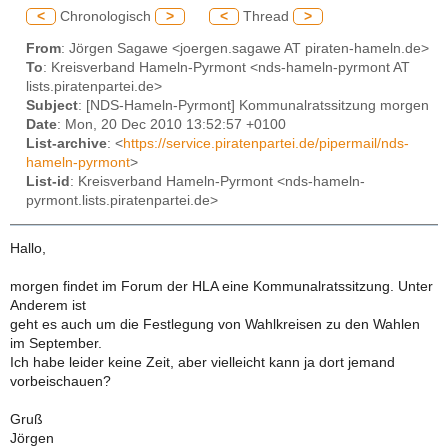
<
Chronologisch
>
<
Thread
>
From
: Jörgen Sagawe <joergen.sagawe AT piraten-hameln.de>
To
: Kreisverband Hameln-Pyrmont <nds-hameln-pyrmont AT
lists.piratenpartei.de>
Subject
: [NDS-Hameln-Pyrmont] Kommunalratssitzung morgen
Date
: Mon, 20 Dec 2010 13:52:57 +0100
List-archive
: <
https://service.piratenpartei.de/pipermail/nds-
hameln-pyrmont
>
List-id
: Kreisverband Hameln-Pyrmont <nds-hameln-
pyrmont.lists.piratenpartei.de>
Hallo,
morgen findet im Forum der HLA eine Kommunalratssitzung. Unter
Anderem ist
geht es auch um die Festlegung von Wahlkreisen zu den Wahlen
im September.
Ich habe leider keine Zeit, aber vielleicht kann ja dort jemand
vorbeischauen?
Gruß
Jörgen