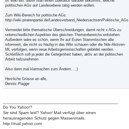
im Wiki ein, damit man einen Überblick darüber bekommt, welche
politischen AGs auf Landesebene tätig werden wollen.
Zum Wiki-Bereich für politische AGs:
http://wiki.piratenpartei.de/Landesverband_Niedersachsen/Politische_AGs
Vermeidet bitte thematische Überschneidungen, damit nicht x AGs zu
unterschiedlichen Aspekten des gleichen Themenbereichs entstehen.
Außerdem wäre es schön, wenn Ihr auf Euren Stammtischen alle
informiert, die nicht so häufig in das Wiki schauen oder die Nds-Aktiven-
ML verfolgen, wenn neue Arbeitsgemeinschaften gebildet werden.
Schließlich soll ja jeder die Gelegenheit haben, aktiv an der politischen
Arbeit teilzunehmen.
Also dann mal klarmachen zum Ändern... ;)
Herzliche Grüsse an alle,
Dennis Plagge
__________________________________________________
Do You Yahoo!?
Sie sind Spam leid? Yahoo! Mail verfügt über einen
herausragenden Schutz gegen Massenmails.
http://mail.yahoo.com