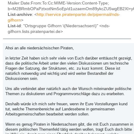
Mailer:Date:From:To:Cc:MIME-Version:Content-Type;
b=M2BRmbOPaPztxotNm5oEp/d1uzaemOm89ykcZU5wgEB2XI+y0W
List-archive
: <
http://service.piratenpartei.de/pipermail/nds-
gifhorn
>
List-id
: "Ortsgruppe Gifhorn \(Niedersachsen\)" <nds-
gifhorn.lists.piratenpartei.de>
Ahoi an alle niedersächsischen Piraten,
in letzter Zeit haben sich sehr viele von Euch darüber enttäuscht gezeigt,
dass die politische Arbeit unter den vielen Diskussionen um technische
Fragen der Satzung, der Strukturen, etc. zu kurz kommt. Diese ist
natürlich notwendig und wichtig und wird weiter Bestandteil der
Diskussionen sein.
Uns alle verbindet aber natürlich auch der Wunsch miteinander politische
Themen zu diskutieren und Programmvorschläge dazu zu erarbeiten.
Deshalb würde ich mich sehr freuen, wenn ihr Eure Vorstellungen kund
tut, welche Themenbereiche auf Landesebene in gemeinsamen
Arbeitsgemeinschaften bearbeitet werden sollen.
Wenn es genug Piraten in Niedersachsen gibt, die mit Euch zusammen in
diesem politischen Themenfeld tätig werden wollen, tragt Euch doch bitte