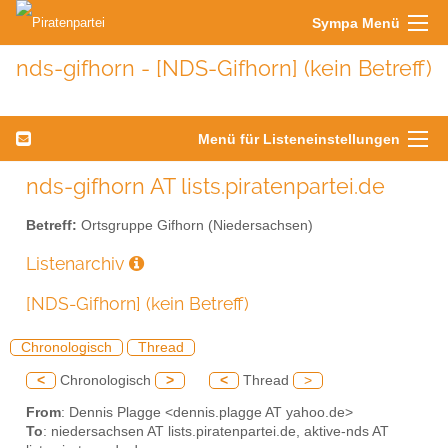
Sympa Menü
nds-gifhorn - [NDS-Gifhorn] (kein Betreff)
Menü für Listeneinstellungen
nds-gifhorn AT lists.piratenpartei.de
Betreff:
Ortsgruppe Gifhorn (Niedersachsen)
Listenarchiv
[NDS-Gifhorn] (kein Betreff)
Chronologisch
Thread
<
Chronologisch
>
<
Thread
>
From
: Dennis Plagge <dennis.plagge AT yahoo.de>
To
: niedersachsen AT lists.piratenpartei.de, aktive-nds AT