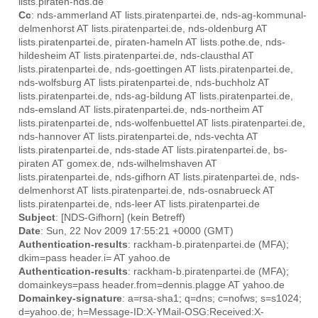
lists.piraten-nds.de
Cc
: nds-ammerland AT lists.piratenpartei.de, nds-ag-kommunal-
delmenhorst AT lists.piratenpartei.de, nds-oldenburg AT
lists.piratenpartei.de, piraten-hameln AT lists.pothe.de, nds-
hildesheim AT lists.piratenpartei.de, nds-clausthal AT
lists.piratenpartei.de, nds-goettingen AT lists.piratenpartei.de,
nds-wolfsburg AT lists.piratenpartei.de, nds-buchholz AT
lists.piratenpartei.de, nds-ag-bildung AT lists.piratenpartei.de,
nds-emsland AT lists.piratenpartei.de, nds-northeim AT
lists.piratenpartei.de, nds-wolfenbuettel AT lists.piratenpartei.de,
nds-hannover AT lists.piratenpartei.de, nds-vechta AT
lists.piratenpartei.de, nds-stade AT lists.piratenpartei.de, bs-
piraten AT gomex.de, nds-wilhelmshaven AT
lists.piratenpartei.de, nds-gifhorn AT lists.piratenpartei.de, nds-
delmenhorst AT lists.piratenpartei.de, nds-osnabrueck AT
lists.piratenpartei.de, nds-leer AT lists.piratenpartei.de
Subject
: [NDS-Gifhorn] (kein Betreff)
Date
: Sun, 22 Nov 2009 17:55:21 +0000 (GMT)
Authentication-results
: rackham-b.piratenpartei.de (MFA);
dkim=pass header.i= AT yahoo.de
Authentication-results
: rackham-b.piratenpartei.de (MFA);
domainkeys=pass header.from=dennis.plagge AT yahoo.de
Domainkey-signature
: a=rsa-sha1; q=dns; c=nofws; s=s1024;
d=yahoo.de; h=Message-ID:X-YMail-OSG:Received:X-