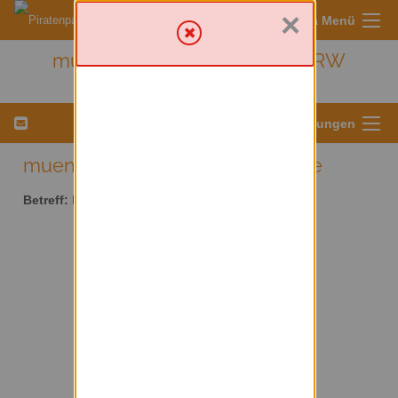
×
Sympa Menü
muenster - Kreis Münster/ NRW
Menü für Listeneinstellungen
muenster AT lists.piratenpartei.de
Betreff:
Kreis Münster/ NRW