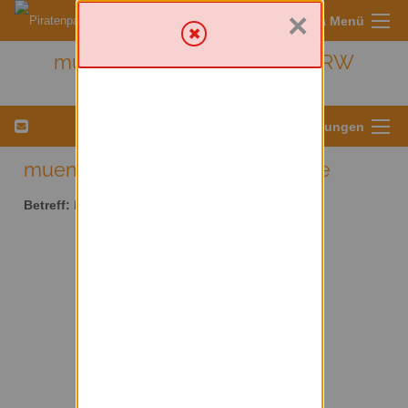
×
Sympa Menü
muenster - Kreis Münster/ NRW
Menü für Listeneinstellungen
muenster AT lists.piratenpartei.de
Betreff:
Kreis Münster/ NRW