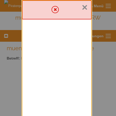
×
Sympa Menü
muenster - Kreis Münster/ NRW
Menü für Listeneinstellungen
muenster AT lists.piratenpartei.de
Betreff:
Kreis Münster/ NRW