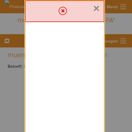
×
Sympa Menü
muenster - Kreis Münster/ NRW
Menü für Listeneinstellungen
muenster AT lists.piratenpartei.de
Betreff:
Kreis Münster/ NRW