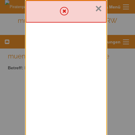
×
Sympa Menü
muenster - Kreis Münster/ NRW
Menü für Listeneinstellungen
muenster AT lists.piratenpartei.de
Betreff:
Kreis Münster/ NRW