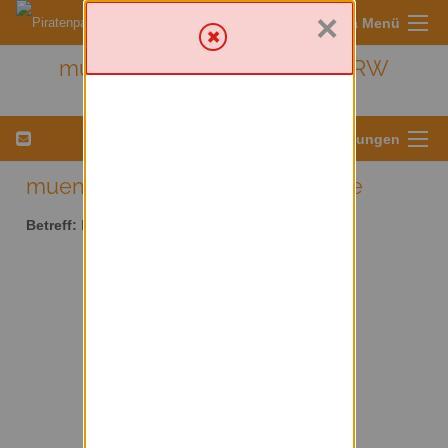
×
Sympa Menü
muenster - Kreis Münster/ NRW
Menü für Listeneinstellungen
muenster AT lists.piratenpartei.de
Betreff:
Kreis Münster/ NRW