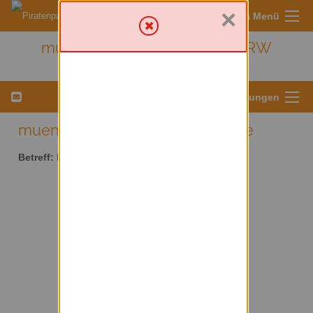
×
Sympa Menü
muenster - Kreis Münster/ NRW
Menü für Listeneinstellungen
muenster AT lists.piratenpartei.de
Betreff:
Kreis Münster/ NRW