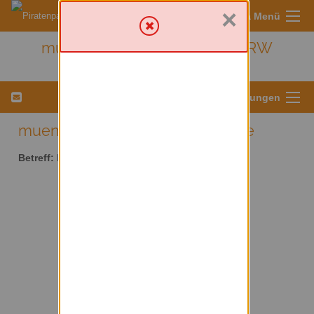
×
Sympa Menü
muenster - Kreis Münster/ NRW
Menü für Listeneinstellungen
muenster AT lists.piratenpartei.de
Betreff:
Kreis Münster/ NRW