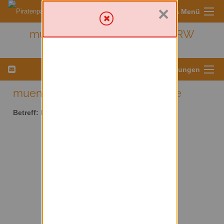
×
Sympa Menü
muenster - Kreis Münster/ NRW
Menü für Listeneinstellungen
muenster AT lists.piratenpartei.de
Betreff:
Kreis Münster/ NRW