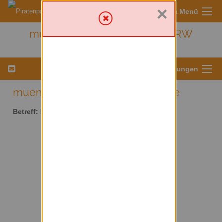
×
Sympa Menü
muenster - Kreis Münster/ NRW
Menü für Listeneinstellungen
muenster AT lists.piratenpartei.de
Betreff:
Kreis Münster/ NRW