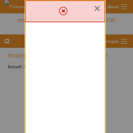
×
Sympa Menü
muenster - Kreis Münster/ NRW
Menü für Listeneinstellungen
muenster AT lists.piratenpartei.de
Betreff:
Kreis Münster/ NRW