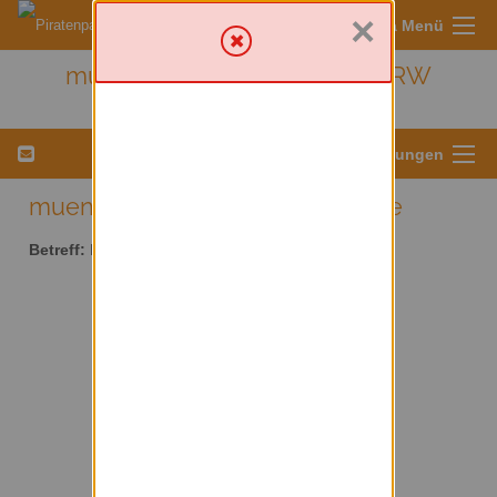
×
Sympa Menü
muenster - Kreis Münster/ NRW
Menü für Listeneinstellungen
muenster AT lists.piratenpartei.de
Betreff:
Kreis Münster/ NRW