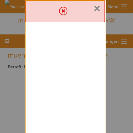
×
Sympa Menü
muenster - Kreis Münster/ NRW
Menü für Listeneinstellungen
muenster AT lists.piratenpartei.de
Betreff:
Kreis Münster/ NRW