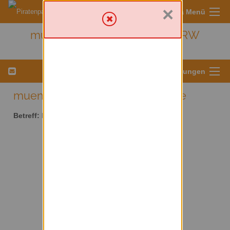
×
Sympa Menü
muenster - Kreis Münster/ NRW
Menü für Listeneinstellungen
muenster AT lists.piratenpartei.de
Betreff:
Kreis Münster/ NRW