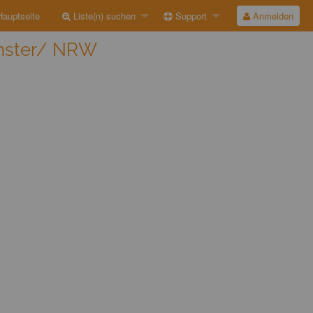
auptseite
Liste(n) suchen
Support
Anmelden
ünster/ NRW