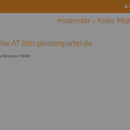
H
muenster - Kreis M
er AT lists.piratenpartei.de
s Münster/ NRW