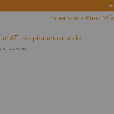
H
muenster - Kreis M
er AT lists.piratenpartei.de
s Münster/ NRW