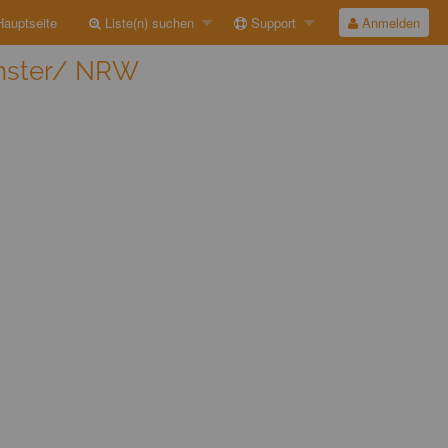
auptseite
Liste(n) suchen
Support
Anmelden
ünster/ NRW