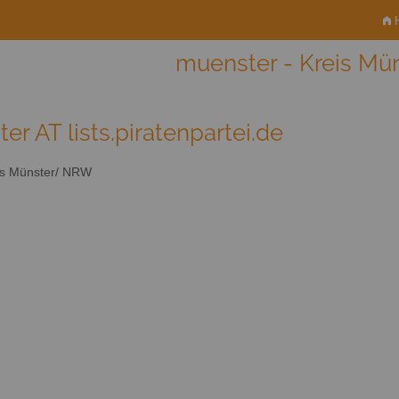
H
muenster - Kreis M
er AT lists.piratenpartei.de
s Münster/ NRW