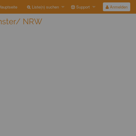
auptseite
Liste(n) suchen
Support
Anmelden
ünster/ NRW